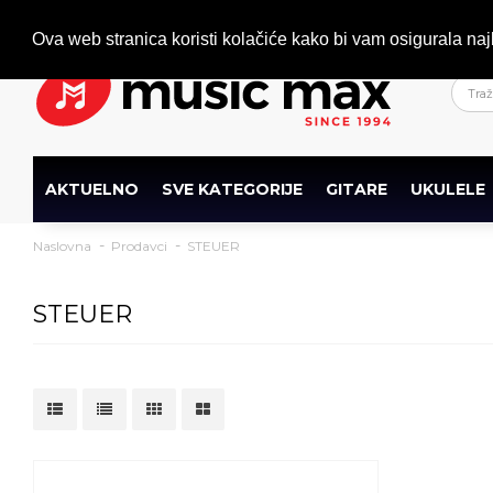
Dobrodošli
+386 (0)1 600 27 85
info@musicmax.si
Ova web stranica koristi kolačiće kako bi vam osigurala naj
AKTUELNO
SVE KATEGORIJE
GITARE
UKULELE
Naslovna
Prodavci
STEUER
STEUER