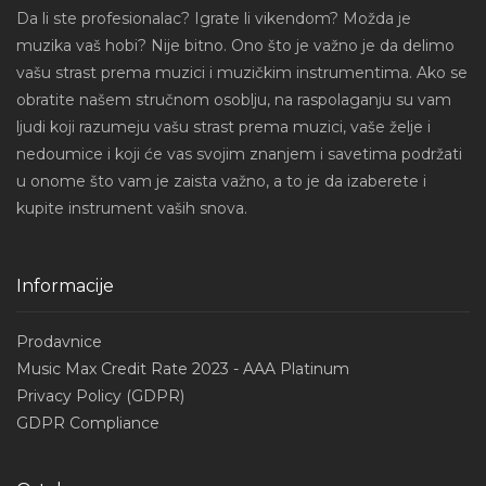
Da li ste profesionalac? Igrate li vikendom? Možda je
muzika vaš hobi? Nije bitno. Ono što je važno je da delimo
vašu strast prema muzici i muzičkim instrumentima. Ako se
obratite našem stručnom osoblju, na raspolaganju su vam
ljudi koji razumeju vašu strast prema muzici, vaše želje i
nedoumice i koji će vas svojim znanjem i savetima podržati
u onome što vam je zaista važno, a to je da izaberete i
kupite instrument vaših snova.
Informacije
Prodavnice
Music Max Credit Rate 2023 - AAA Platinum
Privacy Policy (GDPR)
GDPR Compliance