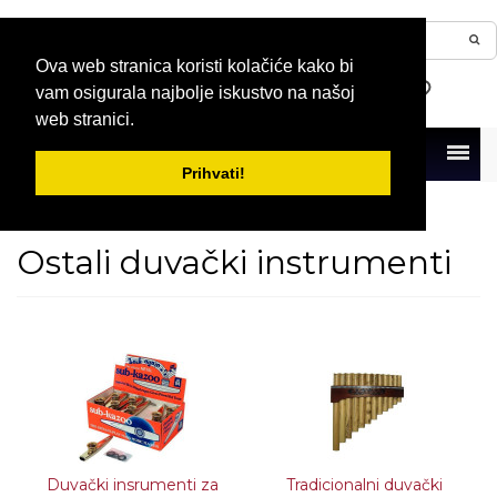
Ova web stranica koristi kolačiće kako bi
vam osigurala najbolje iskustvo na našoj
web stranici.
Menu
Prihvati!
Naslovna
Duvački instrumenti
Ostali duvački instrumenti
Ostali duvački instrumenti
Duvački insrumenti za
Tradicionalni duvački