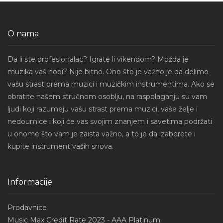
O nama
Da li ste profesionalac? Igrate li vikendom? Možda je
muzika vaš hobi? Nije bitno. Ono što je važno je da delimo
vašu strast prema muzici i muzičkim instrumentima. Ako se
obratite našem stručnom osoblju, na raspolaganju su vam
ljudi koji razumeju vašu strast prema muzici, vaše želje i
nedoumice i koji će vas svojim znanjem i savetima podržati
u onome što vam je zaista važno, a to je da izaberete i
kupite instrument vaših snova.
Informacije
Prodavnice
Music Max Credit Rate 2023 - AAA Platinum