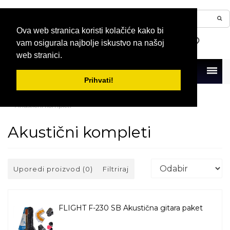
Ova web stranica koristi kolačiće kako bi
vam osigurala najbolje iskustvo na našoj
web stranici.
Menu
Prihvati!
Naslovna
Gitare
Akustične i elektro-akustične gitare
Akustični kompleti
Akustični kompleti
Uporedi proizvod (0)
Filtriraj
FLIGHT F-230 SB Akustična gitara paket