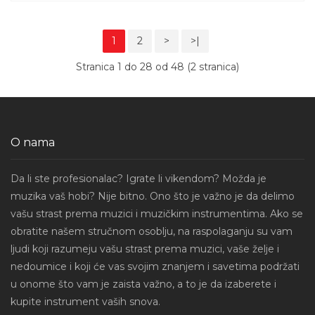
1
2
>
>|
Stranica 1 do 28 od 48 (2 stranica)
O nama
Da li ste profesionalac? Igrate li vikendom? Možda je
muzika vaš hobi? Nije bitno. Ono što je važno je da delimo
vašu strast prema muzici i muzičkim instrumentima. Ako se
obratite našem stručnom osoblju, na raspolaganju su vam
ljudi koji razumeju vašu strast prema muzici, vaše želje i
nedoumice i koji će vas svojim znanjem i savetima podržati
u onome što vam je zaista važno, a to je da izaberete i
kupite instrument vaših snova.