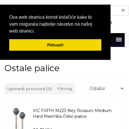
Ova web stranica koristi kolačiće kako bi
vam osigurala najbolje iskustvo na našoj
web stranici.
Menu
Prihvati!
Naslovna
Bubnjevi i perkusije
Palice
Ostale palice
Ostale palice
Uporedi proizvod (0)
Filtriraj
VIC FIRTH M223 Ney Rosauro Medium
Hard Marimba Čekić-palice