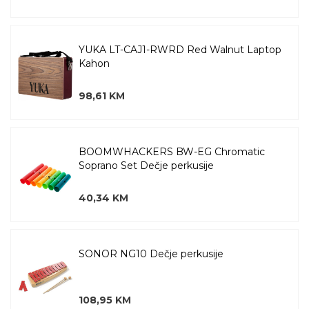
YUKA LT-CAJ1-RWRD Red Walnut Laptop
Kahon
98,61 KM
BOOMWHACKERS BW-EG Chromatic
Soprano Set Dečje perkusije
40,34 KM
SONOR NG10 Dečje perkusije
108,95 KM