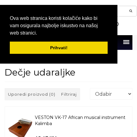
Ova web stranica koristi kolačiće kako bi
vam osigurala najbolje iskustvo na našoj
web stranici.
Menu
Prihvati!
Naslovna
Muzički instrumenti za decu
Dečje udaraljke
Dečje udaraljke
Uporedi proizvod (0)
Filtriraj
VESTON VK-17 African musical instrument
Kalimba