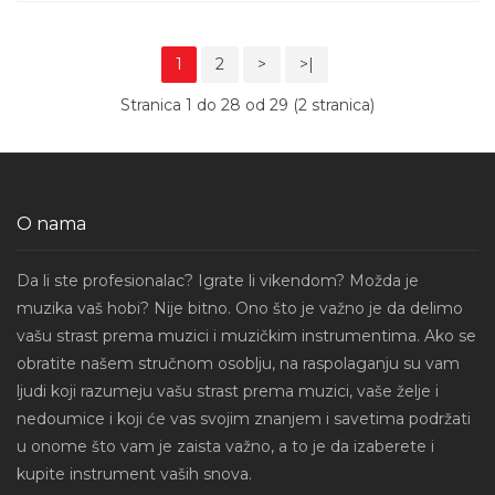
1
2
>
>|
Stranica 1 do 28 od 29 (2 stranica)
O nama
Da li ste profesionalac? Igrate li vikendom? Možda je
muzika vaš hobi? Nije bitno. Ono što je važno je da delimo
vašu strast prema muzici i muzičkim instrumentima. Ako se
obratite našem stručnom osoblju, na raspolaganju su vam
ljudi koji razumeju vašu strast prema muzici, vaše želje i
nedoumice i koji će vas svojim znanjem i savetima podržati
u onome što vam je zaista važno, a to je da izaberete i
kupite instrument vaših snova.