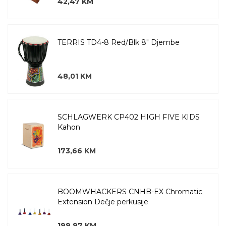
42,47 KM
TERRIS TD4-8 Red/Blk 8" Djembe
48,01 KM
SCHLAGWERK CP402 HIGH FIVE KIDS
Kahon
173,66 KM
BOOMWHACKERS CNHB-EX Chromatic
Extension Dečje perkusije
199,97 KM