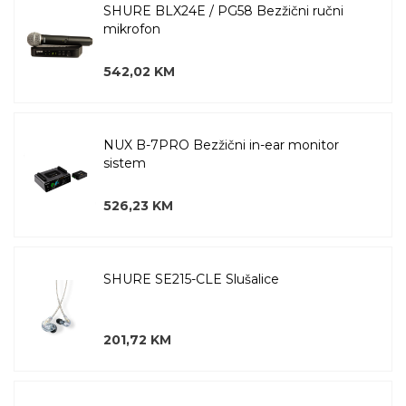
SHURE BLX24E / PG58 Bezžični ručni
mikrofon
542,02 KM
NUX B-7PRO Bezžični in-ear monitor
sistem
526,23 KM
SHURE SE215-CLE Slušalice
201,72 KM