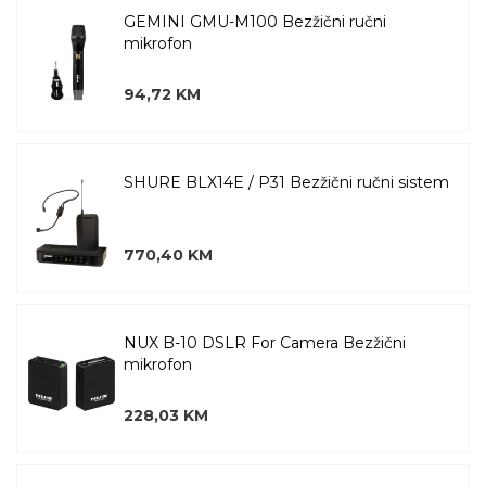
GEMINI GMU-M100 Bezžični ručni
mikrofon
94,72 KM
SHURE BLX14E / P31 Bezžični ručni sistem
770,40 KM
NUX B-10 DSLR For Camera Bezžični
mikrofon
228,03 KM