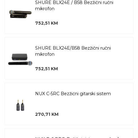
SHURE BLX24E / B58 Bezžični ručni
mikrofon
752,51 KM
SHURE BLX24E/B58 Bezžični ručni
mikrofon
752,51 KM
NUX C-5RC Bezžićni gitarski sistem
270,71 KM