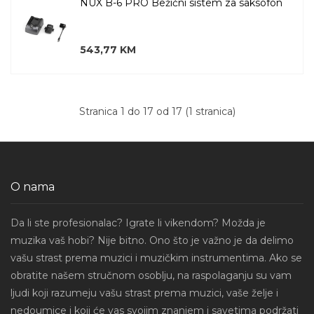
NUX B-6 PRO Bežični sistem za saksofon
543,77 KM
Stranica 1 do 17 od 17 (1 stranica)
O nama
Da li ste profesionalac? Igrate li vikendom? Možda je
muzika vaš hobi? Nije bitno. Ono što je važno je da delimo
vašu strast prema muzici i muzičkim instrumentima. Ako se
obratite našem stručnom osoblju, na raspolaganju su vam
ljudi koji razumeju vašu strast prema muzici, vaše želje i
nedoumice i koji će vas svojim znanjem i savetima podržati