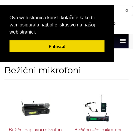
Ova web stranica koristi kolačiće kako bi
vam osigurala najbolje iskustvo na našoj
web stranici.
Menu
Prihvati!
Naslovna
Mikrofoni
Bežični mikrofoni
Bežični mikrofoni
Bežični naglavni mikrofoni
Bežični ručni mikrofoni