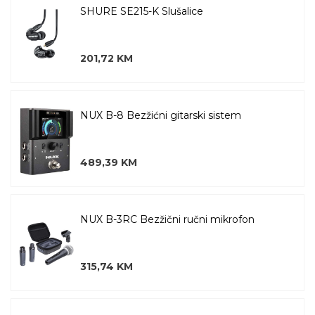
SHURE SE215-K Slušalice
201,72 KM
NUX B-8 Bezžićni gitarski sistem
489,39 KM
NUX B-3RC Bezžični ručni mikrofon
315,74 KM