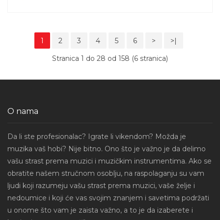
1
2
3
4
5
6
>
>|
Stranica 1 do 28 od 158 (6 stranica)
O nama
Da li ste profesionalac? Igrate li vikendom? Možda je
muzika vaš hobi? Nije bitno. Ono što je važno je da delimo
vašu strast prema muzici i muzičkim instrumentima. Ako se
obratite našem stručnom osoblju, na raspolaganju su vam
ljudi koji razumeju vašu strast prema muzici, vaše želje i
nedoumice i koji će vas svojim znanjem i savetima podržati
u onome što vam je zaista važno, a to je da izaberete i