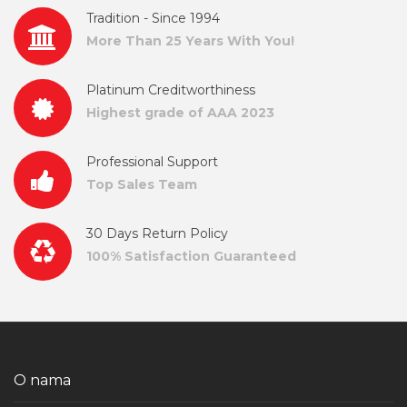
Tradition - Since 1994
More Than 25 Years With You!
Platinum Creditworthiness
Highest grade of AAA 2023
Professional Support
Top Sales Team
30 Days Return Policy
100% Satisfaction Guaranteed
O nama