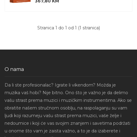
367,80 KM
Stranica 1 do 1 od 1 (1 stranica)
O nama
Da li ste profesionalac? Igrate li vikendom? Možda je
muzika vaš hobi? Nije bitno. Ono što je važno je da delimo
vašu strast prema muzici i muzičkim instrumentima. Ako se
obratite našem stručnom osoblju, na raspolaganju su vam
ljudi koji razumeju vašu strast prema muzici, vaše želje i
nedoumice i koji će vas svojim znanjem i savetima podržati
u onome što vam je zaista važno, a to je da izaberete i