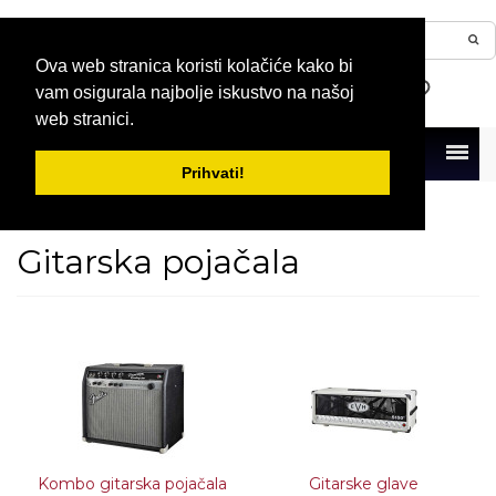
Ova web stranica koristi kolačiće kako bi
vam osigurala najbolje iskustvo na našoj
web stranici.
Menu
Prihvati!
Naslovna
Gitare
Gitarska pojačala
Gitarska pojačala
Kombo gitarska pojačala
Gitarske glave