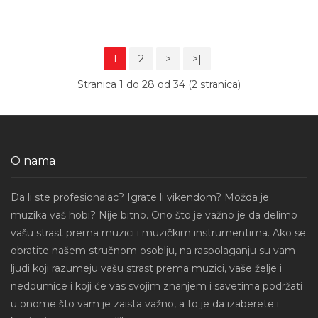
1
2
>
>|
Stranica 1 do 28 od 34 (2 stranica)
O nama
Da li ste profesionalac? Igrate li vikendom? Možda je
muzika vaš hobi? Nije bitno. Ono što je važno je da delimo
vašu strast prema muzici i muzičkim instrumentima. Ako se
obratite našem stručnom osoblju, na raspolaganju su vam
ljudi koji razumeju vašu strast prema muzici, vaše želje i
nedoumice i koji će vas svojim znanjem i savetima podržati
u onome što vam je zaista važno, a to je da izaberete i