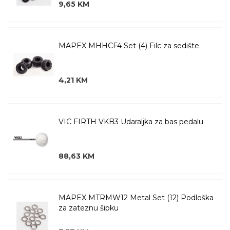
9,65 KM
MAPEX MHHCF4 Set (4) Filc za sedište
4,21 KM
VIC FIRTH VKB3 Udaraljka za bas pedalu
88,63 KM
MAPEX MTRMW12 Metal Set (12) Podloška
za zateznu šipku