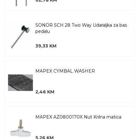
62,78 KM
SONOR SCH 28 Two Way Udaraljka za bas
pedalu
39,33 KM
MAPEX CYMBAL WASHER
2,46 KM
MAPEX AZ0800170X Nut Krilna matica
5,26 KM