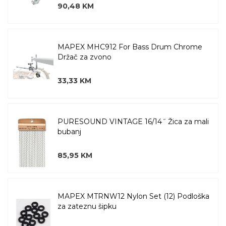
90,48 KM
MAPEX MHC912 For Bass Drum Chrome
Držač za zvono
33,33 KM
PURESOUND VINTAGE 16/14˝ Žica za mali
bubanj
85,95 KM
MAPEX MTRNW12 Nylon Set (12) Podloška
za zateznu šipku