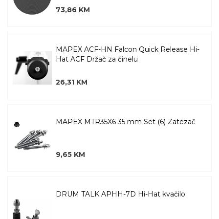
73,86 KM
MAPEX ACF-HN Falcon Quick Release Hi-
Hat ACF Držač za činelu
26,31 KM
MAPEX MTR35X6 35 mm Set (6) Zatezač
9,65 KM
DRUM TALK APHH-7D Hi-Hat kvačilo