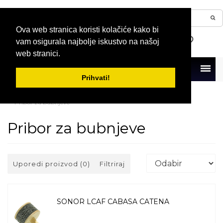
Ova web stranica koristi kolačiće kako bi
vam osigurala najbolje iskustvo na našoj
web stranici.
Menu
Prihvati!
Naslovna
Bubnjevi i perkusije
Hardware za bubnjeve
Pribor za bubnjeve
Pribor za bubnjeve
Uporedi proizvod (0)
Filtriraj
SONOR LCAF CABASA CATENA