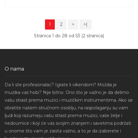
1
2
>
>|
Stranica 1 do 28 od 53 (2 stranica)
O nama
Da li ste profesionalac? Igrate li vikendom? Možda je
muzika vaš hobi? Nije bitno. Ono što je važno je da delimo
vašu strast prema muzici i muzičkim instrumentima. Ako se
obratite našem stručnom osoblju, na raspolaganju su vam
ljudi koji razumeju vašu strast prema muzici, vaše želje i
nedoumice i koji će vas svojim znanjem i savetima podržati
u onome što vam je zaista važno, a to je da izaberete i