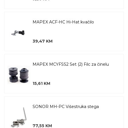
MAPEX ACF-HC Hi-Hat kvačilo
39,47 KM
MAPEX MCYFSS2 Set (2) Filc za činelu
15,61 KM
SONOR MH-PC Višestruka stega
77,55 KM