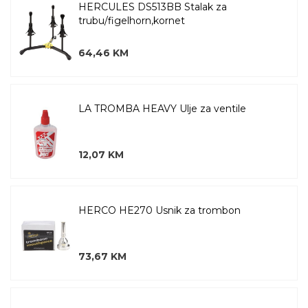
HERCULES DS513BB Stalak za
trubu/figelhorn,kornet
64,46 KM
LA TROMBA HEAVY Ulje za ventile
12,07 KM
HERCO HE270 Usnik za trombon
73,67 KM