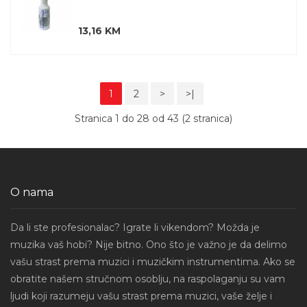
13,16 KM
1
2
>
>|
Stranica 1 do 28 od 43 (2 stranica)
O nama
Da li ste profesionalac? Igrate li vikendom? Možda je
muzika vaš hobi? Nije bitno. Ono što je važno je da delimo
vašu strast prema muzici i muzičkim instrumentima. Ako se
obratite našem stručnom osoblju, na raspolaganju su vam
ljudi koji razumeju vašu strast prema muzici, vaše želje i