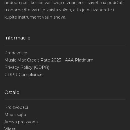
nedoumice i koji će vas svojim znanjem i savetima podržati
u onome što vam je zaista važno, a to je da izaberete i
kupite instrument vaših snova.
Informacije
Prodavnice
Music Max Credit Rate 2023 - AAA Platinum
Privacy Policy (GDPR)
GDPR Compliance
Ostalo
Proizvođači
Mapa sajta
Arhiva proizvoda
Vijesti