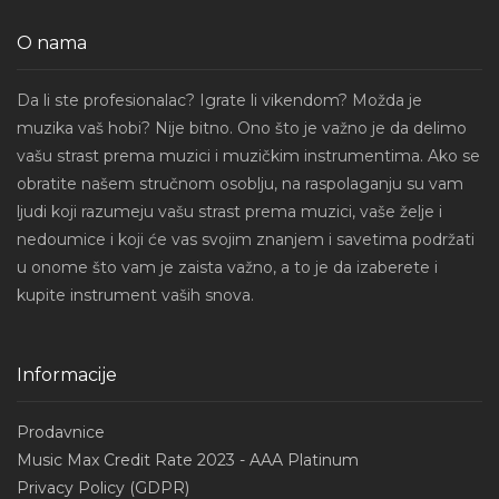
O nama
Da li ste profesionalac? Igrate li vikendom? Možda je
muzika vaš hobi? Nije bitno. Ono što je važno je da delimo
vašu strast prema muzici i muzičkim instrumentima. Ako se
obratite našem stručnom osoblju, na raspolaganju su vam
ljudi koji razumeju vašu strast prema muzici, vaše želje i
nedoumice i koji će vas svojim znanjem i savetima podržati
u onome što vam je zaista važno, a to je da izaberete i
kupite instrument vaših snova.
Informacije
Prodavnice
Music Max Credit Rate 2023 - AAA Platinum
Privacy Policy (GDPR)