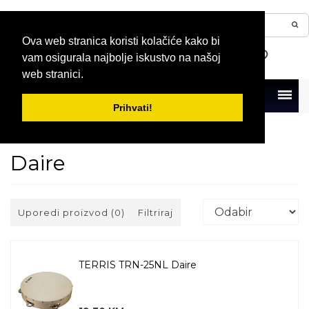
Ova web stranica koristi kolačiće kako bi
vam osigurala najbolje iskustvo na našoj
web stranici.
Menu
Prihvati!
Naslovna
Bubnjevi i perkusije
Perkusije
Daire
Daire
Uporedi proizvod (0)
Filtriraj
TERRIS TRN-25NL Daire