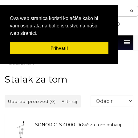
Ova web stranica koristi kolačiće kako bi
vam osigurala najbolje iskustvo na našoj
web stranici.
Menu
Prihvati!
Naslovna
Bubnjevi i perkusije
Hardware za bubnjeve
Stalak za tom
Stalak za tom
Uporedi proizvod (0)
Filtriraj
SONOR CTS 4000 Držač za tom bubanj