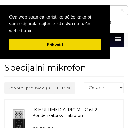
Ova web stranica koristi kolačiće kako bi
vam osigurala najbolje iskustvo na našoj
web stranici.
Menu
Prihvati!
Naslovna
Mikrofoni
Specijalni mikrofoni
Specijalni mikrofoni
Uporedi proizvod (0)
Filtriraj
IK MULTIMEDIA iRIG Mic Cast 2
Kondenzatorski mikrofon