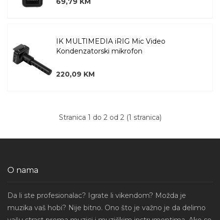
69,79 KM
IK MULTIMEDIA iRIG Mic Video
Kondenzatorski mikrofon
220,09 KM
Stranica 1 do 2 od 2 (1 stranica)
O nama
Da li ste profesionalac? Igrate li vikendom? Možda je
muzika vaš hobi? Nije bitno. Ono što je važno je da delimo