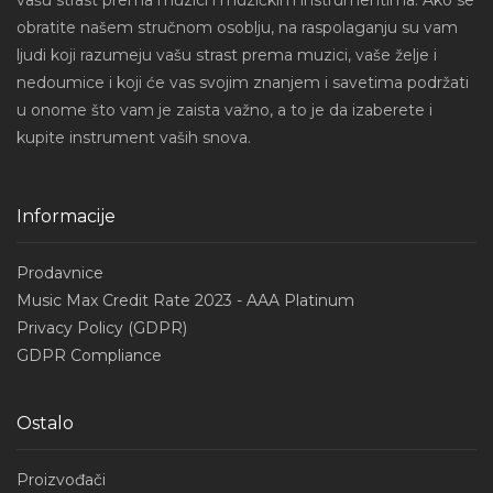
vašu strast prema muzici i muzičkim instrumentima. Ako se
obratite našem stručnom osoblju, na raspolaganju su vam
ljudi koji razumeju vašu strast prema muzici, vaše želje i
nedoumice i koji će vas svojim znanjem i savetima podržati
u onome što vam je zaista važno, a to je da izaberete i
kupite instrument vaših snova.
Informacije
Prodavnice
Music Max Credit Rate 2023 - AAA Platinum
Privacy Policy (GDPR)
GDPR Compliance
Ostalo
Proizvođači