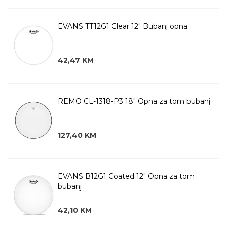
EVANS TT12G1 Clear 12" Bubanj opna
42,47 KM
REMO CL-1318-P3 18" Opna za tom bubanj
127,40 KM
EVANS B12G1 Coated 12" Opna za tom
bubanj
42,10 KM