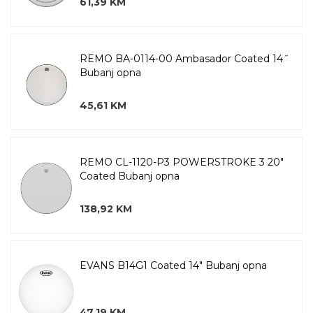
61,39 KM
REMO BA-0114-00 Ambasador Coated 14˝
Bubanj opna
45,61 KM
REMO CL-1120-P3 POWERSTROKE 3 20"
Coated Bubanj opna
138,92 KM
EVANS B14G1 Coated 14" Bubanj opna
47,19 KM