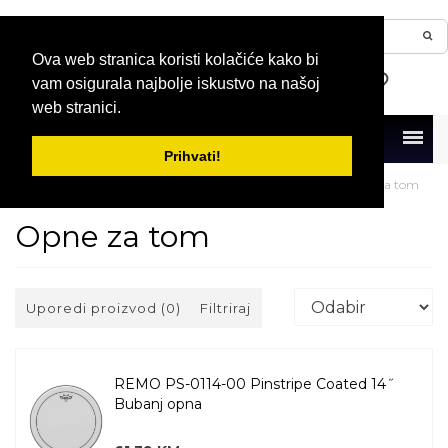
Ova web stranica koristi kolačiće kako bi
vam osigurala najbolje iskustvo na našoj
web stranici.
Menu
Prihvati!
Naslovna
Bubnjevi i perkusije
Opne za bubnjeve
Opne za tom
Opne za tom
Uporedi proizvod (0)
Filtriraj
REMO PS-0114-00 Pinstripe Coated 14˝
Bubanj opna