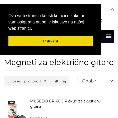
Ova web stranica koristi kolačiće kako bi
vam osigurala najbolje iskustvo na našoj
web stranici.
Menu
Prihvati!
Naslovna
Gitare
Magneti
Magneti za električne gitare
Magneti za električne gitare
Uporedi proizvod (0)
Filtriraj
MUSEDO CP-60G Pickup za akustičnu
gitaru