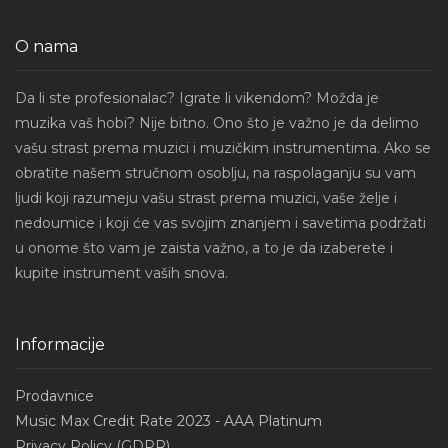
O nama
Da li ste profesionalac? Igrate li vikendom? Možda je
muzika vaš hobi? Nije bitno. Ono što je važno je da delimo
vašu strast prema muzici i muzičkim instrumentima. Ako se
obratite našem stručnom osoblju, na raspolaganju su vam
ljudi koji razumeju vašu strast prema muzici, vaše želje i
nedoumice i koji će vas svojim znanjem i savetima podržati
u onome što vam je zaista važno, a to je da izaberete i
kupite instrument vaših snova.
Informacije
Prodavnice
Music Max Credit Rate 2023 - AAA Platinum
Privacy Policy (GDPR)