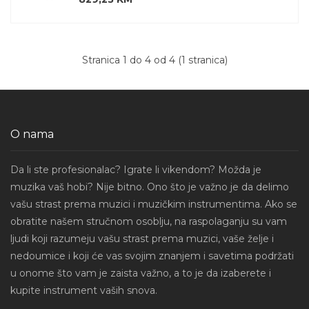
Stranica 1 do 4 od 4 (1 stranica)
O nama
Da li ste profesionalac? Igrate li vikendom? Možda je
muzika vaš hobi? Nije bitno. Ono što je važno je da delimo
vašu strast prema muzici i muzičkim instrumentima. Ako se
obratite našem stručnom osoblju, na raspolaganju su vam
ljudi koji razumeju vašu strast prema muzici, vaše želje i
nedoumice i koji će vas svojim znanjem i savetima podržati
u onome što vam je zaista važno, a to je da izaberete i
kupite instrument vaših snova.