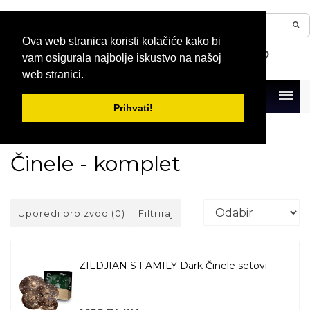
Ova web stranica koristi kolačiće kako bi
vam osigurala najbolje iskustvo na našoj
web stranici.
Menu
Prihvati!
Naslovna
Bubnjevi i perkusije
Činele
Činele - komplet
Činele - komplet
Uporedi proizvod (0)
Filtriraj
ZILDJIAN S FAMILY Dark Činele setovi