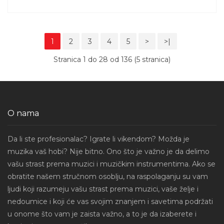
1
2
3
4
5
>
>|
Stranica 1 do 28 od 136 (5 stranica)
O nama
Da li ste profesionalac? Igrate li vikendom? Možda je
muzika vaš hobi? Nije bitno. Ono što je važno je da delimo
vašu strast prema muzici i muzičkim instrumentima. Ako se
obratite našem stručnom osoblju, na raspolaganju su vam
ljudi koji razumeju vašu strast prema muzici, vaše želje i
nedoumice i koji će vas svojim znanjem i savetima podržati
u onome što vam je zaista važno, a to je da izaberete i