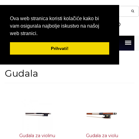
Ova web stranica koristi kolačiće kako bi
vam osigurala najbolje iskustvo na našoj
web stranici.
Menu
Prihvati!
Naslovna
Gudački instrumenti
Gudala
Gudala
Gudala za violinu
Gudala za violu