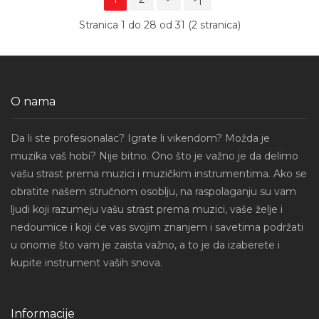
Stranica 1 do 28 od 31 (2 stranica)
O nama
Da li ste profesionalac? Igrate li vikendom? Možda je
muzika vaš hobi? Nije bitno. Ono što je važno je da delimo
vašu strast prema muzici i muzičkim instrumentima. Ako se
obratite našem stručnom osoblju, na raspolaganju su vam
ljudi koji razumeju vašu strast prema muzici, vaše želje i
nedoumice i koji će vas svojim znanjem i savetima podržati
u onome što vam je zaista važno, a to je da izaberete i
kupite instrument vaših snova.
Informacije