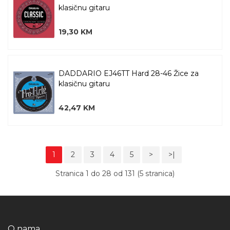
klasičnu gitaru
19,30 KM
DADDARIO EJ46TT Hard 28-46 Žice za
klasičnu gitaru
42,47 KM
1
2
3
4
5
>
>|
Stranica 1 do 28 od 131 (5 stranica)
O nama