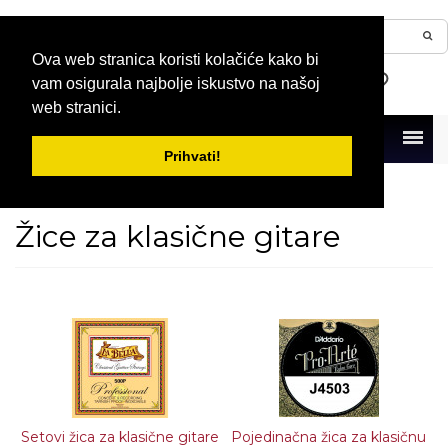
Ova web stranica koristi kolačiće kako bi
vam osigurala najbolje iskustvo na našoj
web stranici.
Menu
Prihvati!
Naslovna
Gitare
Žice za gitare
Žice za klasične gitare
Žice za klasične gitare
Setovi žica za klasične gitare
Pojedinačna žica za klasičnu