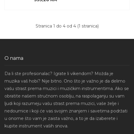
Stranica 1 do 4 od 4 (1 stranica)
O nama
Da li ste profesionalac? Igrate li vikendom? Možda je
muzika vaš hobi? Nije bitno. Ono što je važno je da delimo
vašu strast prema muzici i muzičkim instrumentima. Ako se
obratite našem stručnom osoblju, na raspolaganju su vam
ljudi koji razumeju vašu strast prema muzici, vaše želje i
nedoumice i koji će vas svojim znanjem i savetima podržati
u onome što vam je zaista važno, a to je da izaberete i
kupite instrument vaših snova.