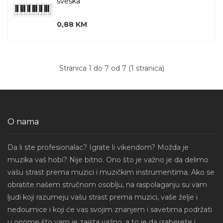
sveska
0,88 KM
Stranica 1 do 7 od 7 (1 stranica)
O nama
Da li ste profesionalac? Igrate li vikendom? Možda je
muzika vaš hobi? Nije bitno. Ono što je važno je da delimo
vašu strast prema muzici i muzičkim instrumentima. Ako se
obratite našem stručnom osoblju, na raspolaganju su vam
ljudi koji razumeju vašu strast prema muzici, vaše želje i
nedoumice i koji će vas svojim znanjem i savetima podržati
u onome što vam je zaista važno, a to je da izaberete i