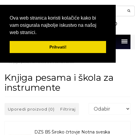
Ova web stranica koristi kolačiće kako bi
vam osigurala najbolje iskustvo na našoj
web stranici.
Menu
Prihvati!
Naslovna
Note, knjige, CD i DVD
Knjige za muzičke škole
Knjiga pesama i škola za instrumente
Knjiga pesama i škola za
instrumente
Uporedi proizvod (0)
Filtriraj
DZS B5 Široko črtovje Notna sveska