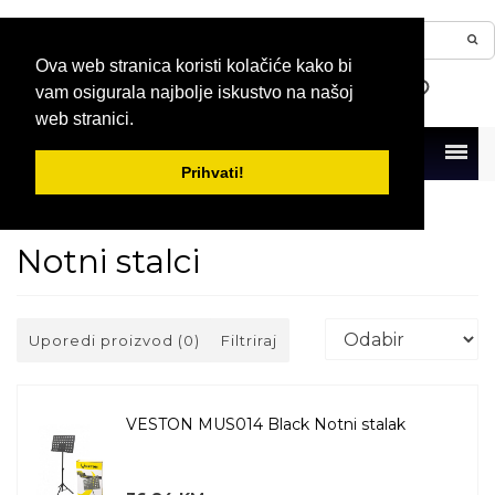
Ova web stranica koristi kolačiće kako bi
vam osigurala najbolje iskustvo na našoj
web stranici.
Menu
Prihvati!
Naslovna
Opšta muzička oprema
Stalci
Notni stalci
Notni stalci
Uporedi proizvod (0)
Filtriraj
VESTON MUS014 Black Notni stalak