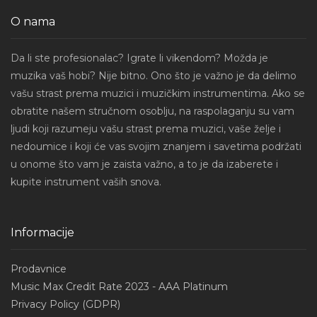
O nama
Da li ste profesionalac? Igrate li vikendom? Možda je
muzika vaš hobi? Nije bitno. Ono što je važno je da delimo
vašu strast prema muzici i muzičkim instrumentima. Ako se
obratite našem stručnom osoblju, na raspolaganju su vam
ljudi koji razumeju vašu strast prema muzici, vaše želje i
nedoumice i koji će vas svojim znanjem i savetima podržati
u onome što vam je zaista važno, a to je da izaberete i
kupite instrument vaših snova.
Informacije
Prodavnice
Music Max Credit Rate 2023 - AAA Platinum
Privacy Policy (GDPR)