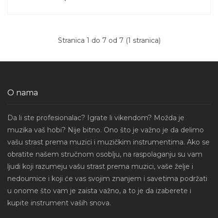
Stranica 1 do 7 od 7 (1 stranica)
O nama
Da li ste profesionalac? Igrate li vikendom? Možda je
muzika vaš hobi? Nije bitno. Ono što je važno je da delimo
vašu strast prema muzici i muzičkim instrumentima. Ako se
obratite našem stručnom osoblju, na raspolaganju su vam
ljudi koji razumeju vašu strast prema muzici, vaše želje i
nedoumice i koji će vas svojim znanjem i savetima podržati
u onome što vam je zaista važno, a to je da izaberete i
kupite instrument vaših snova.