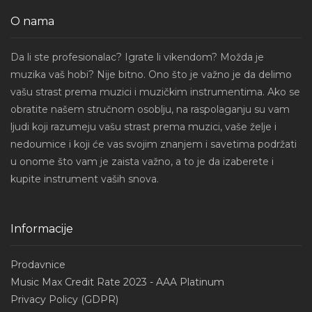
O nama
Da li ste profesionalac? Igrate li vikendom? Možda je
muzika vaš hobi? Nije bitno. Ono što je važno je da delimo
vašu strast prema muzici i muzičkim instrumentima. Ako se
obratite našem stručnom osoblju, na raspolaganju su vam
ljudi koji razumeju vašu strast prema muzici, vaše želje i
nedoumice i koji će vas svojim znanjem i savetima podržati
u onome što vam je zaista važno, a to je da izaberete i
kupite instrument vaših snova.
Informacije
Prodavnice
Music Max Credit Rate 2023 - AAA Platinum
Privacy Policy (GDPR)