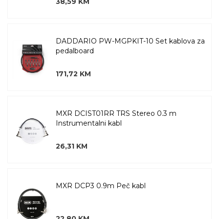
38,59 KM
DADDARIO PW-MGPKIT-10 Set kablova za
pedalboard
171,72 KM
MXR DCIST01RR TRS Stereo 0.3 m
Instrumentalni kabl
26,31 KM
MXR DCP3 0.9m Peč kabl
22,80 KM