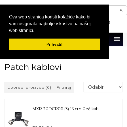
Ova web stranica koristi kolačiće kako bi
vam osigurala najbolje iskustvo na našoj
web stranici.
Menu
Prihvati!
Naslovna
Kablovi i konektori
Kablovi
Patch kablovi
Patch kablovi
Uporedi proizvod (0)
Filtriraj
MXR 3PDCP06 (3) 15 cm Peč kabl