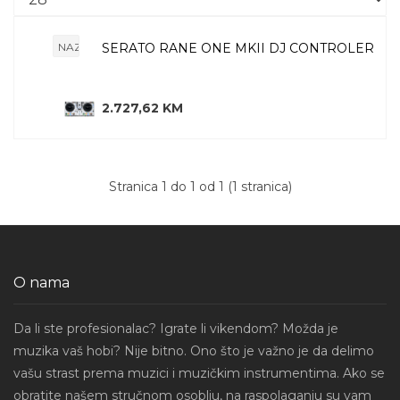
NAZOVI (PROVERI CENU)
SERATO RANE ONE MKII DJ CONTROLER
2.727,62 KM
Stranica 1 do 1 od 1 (1 stranica)
O nama
Da li ste profesionalac? Igrate li vikendom? Možda je
muzika vaš hobi? Nije bitno. Ono što je važno je da delimo
vašu strast prema muzici i muzičkim instrumentima. Ako se
obratite našem stručnom osoblju, na raspolaganju su vam