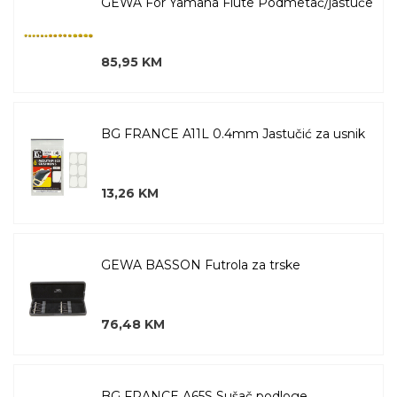
GEWA For Yamaha Flute Podmetač/jastuče
85,95 KM
BG FRANCE A11L 0.4mm Jastučić za usnik
13,26 KM
GEWA BASSON Futrola za trske
76,48 KM
BG FRANCE A65S Sušač podloge