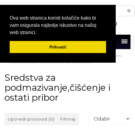
Ova web stranica koristi kolačiće kako bi
vam osigurala najbolje iskustvo na našoj
web stranici.
Menu
Prihvati!
Naslovna
Duvački instrumenti
Pribor za duvačke instrumente
Sredstva za podmazivanje,čišćenje i ostati pribor
Sredstva za
podmazivanje,čišćenje i
ostati pribor
Uporedi proizvod (0)
Filtriraj