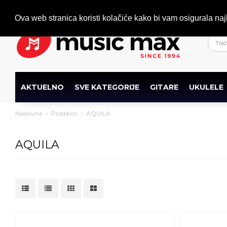
Dobrodošli
+386 (0)1 600 27 85
info@musicmax.si
Ova web stranica koristi kolačiće kako bi vam osigurala naj
AKTUELNO
SVE KATEGORIJE
GITARE
UKULELE
Naslovna
Prodavci
AQUILA
AQUILA