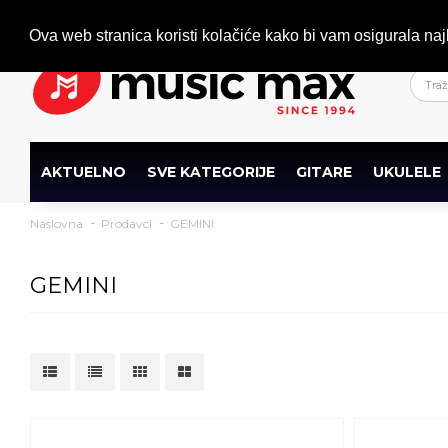
Dobrodošli
+386 (0)1 600 27 85
info@musicmax.si
Ova web stranica koristi kolačiće kako bi vam osigurala naj
AKTUELNO
SVE KATEGORIJE
GITARE
UKULELE
Naslovna
Prodavci
GEMINI
GEMINI