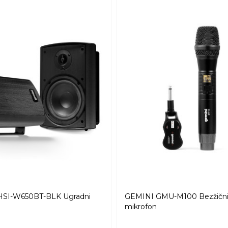
SI-W650BT-BLK Ugradni
GEMINI GMU-M100 Bezžični 
mikrofon